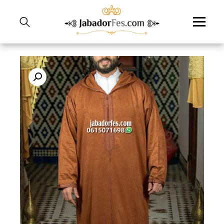
نتقل
لى
لمحتوى