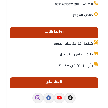
الهاتف : 00212615071698
صاحب الموقع
روابط هامة
كيفية أخذ مقاسات الجسم
طرق الدفع و التوصيل
رأي الزبائن في منتجاتنا
تابعنا على