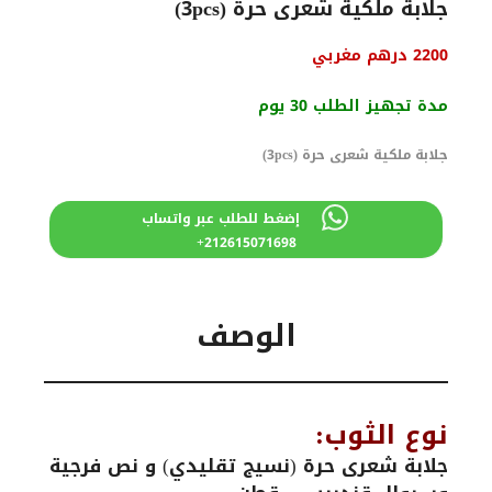
جلابة ملكية شعرى حرة (3pcs)
السعر
السعر
2200
درهم مغربي
الأصلي
الحالي
هو:
هو:
مدة تجهيز الطلب 30 يوم
2600 درهم
2200 درهم
مغربي.
مغربي.
جلابة ملكية شعرى حرة (3pcs)
إضغط للطلب عبر واتساب
212615071698+
الوصف
نوع الثوب:
جلابة شعرى حرة (نسيج تقليدي) و نص فرجية