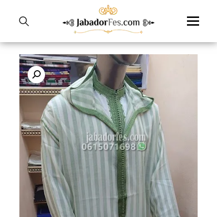
نتقل
لى
لمحتوى