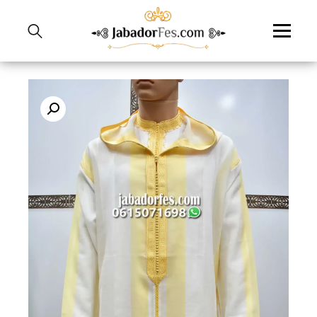
نتقل
لى
لمحتوى