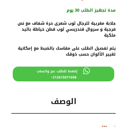
الأصلي
الحالي
هو:
هو:
مدة تجهيز الطلب 30 يوم
2500 درهم
2300 درهم
مغربي.
مغربي.
جلابة مغربية للرجال ثوب شعرى حرة شفاف مع نص
فرجية و سروال قندريسي ثوب قطن خياطة باليد
ملكية
يتم تفصيل الطلب على مقاسك بالضبط مع إمكانية
تغيير الألوان حسب ذوقك
إضغط للطلب عبر واتساب
212615071698+
الوصف