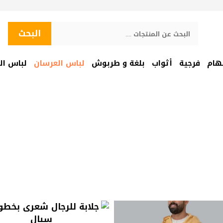
البحث
البحث
هام
فرجية
أثواب
بلغة و طربوش
لباس العرسان
لباس ال