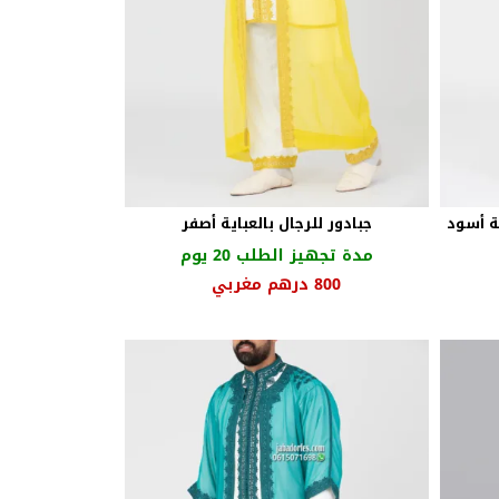
ة أسود
جبادور للرجال بالعباية أصفر
مدة تجهيز الطلب 20 يوم
ر
السعر
السعر
800
درهم مغربي
لي
الأصلي
الحالي
هو:
هو:
55 درهم
950 درهم
800 درهم
ي.
مغربي.
مغربي.