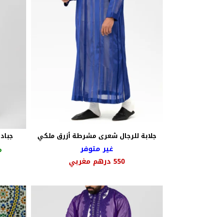
جلابة للرجال شعرى مشرطة أزرق ملكي
جبادو
غير متوفر
م
السعر
السعر
550
درهم مغربي
الأصلي
الحالي
هو:
هو:
700 درهم
550 درهم
مغربي.
مغربي.