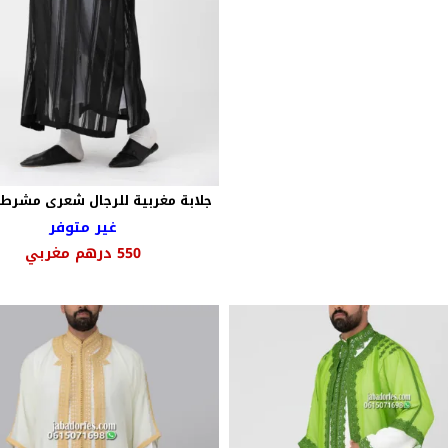
جلابة مغربية للرجال شعرى مشرط
غير متوفر
السعر
السع
550
درهم مغربي
الأصلي
الحا
هو:
هو:
700 درهم
0
مغربي.
مغرب