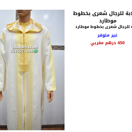
الأصلي
الحالي
هو:
هو:
1000 درهم
900 درهم
مغربي.
مغربي.
ة للرجال شعرى بخطوط موطارد
غير متوفر
450
درهم مغربي