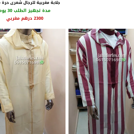
جلابة مغربية للرجال شعرى حرة 
مدة تجهيز الطلب 30 يوم
السعر
الس
2300
درهم مغربي
الأصلي
الح
هو:
هو:
2500 درهم
مغربي.
مغر