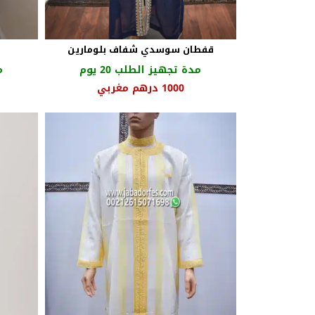
قفطان سوسدي شفاف بلومارين
مدة تجهيز الطلب 20 يوم
م
السعر
السعر
1000
درهم مغربي
الأصلي
الحالي
هو:
هو:
1250 درهم
1000 درهم
مغربي.
مغربي.