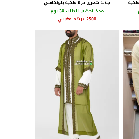
ملكية
جلابة شعرى حرة ملكية بلونكاسي
مدة تجهيز الطلب 30 يوم
عر
السعر
السعر
2500
درهم مغربي
الي
الأصلي
الحالي
هو:
هو:
2300 درهم
2800 درهم
2500 درهم
بي.
مغربي.
مغربي.