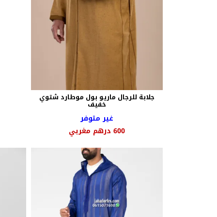
جلابة للرجال ماريو بول موطارد شتوي
خفيف
غير متوفر
600
درهم مغربي