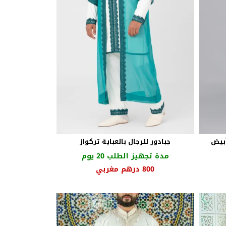
أبيض
جبادور للرجال بالعباية تركواز
مدة تجهيز الطلب 20 يوم
السعر
السعر
800
درهم مغربي
ر
الأصلي
الحالي
لي
هو:
هو:
950 درهم
800 درهم
70 درهم
مغربي.
مغربي.
ي.