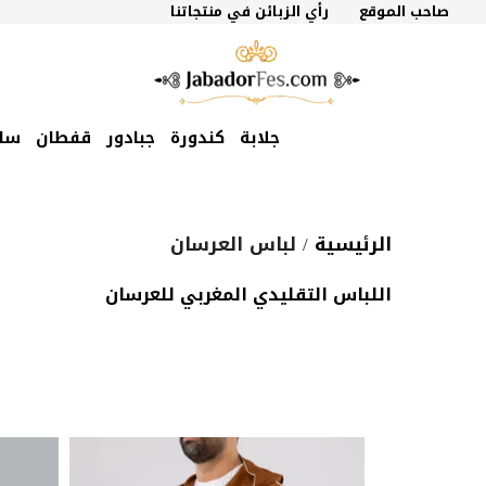
نتقل
صاحب الموقع
رأي الزبائن في منتجاتنا
لى
لمحتوى
جلابة
كندورة
جبادور
قفطان
سل
الرئيسية
/ لباس العرسان
اللباس التقليدي المغربي للعرسان