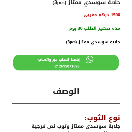
جلابة سوسدي ممتاز (3pcs)
السعر
السعر
1500
درهم مغربي
الأصلي
الحالي
هو:
هو:
مدة تجهيز الطلب 30 يوم
1650 درهم
1500 درهم
مغربي.
مغربي.
جلابة سوسدي ممتاز (3pcs)
إضغط للطلب عبر واتساب
212615071698+
الوصف
نوع الثوب:
جلابة سوسدي ممتاز وتوب نص فرجية