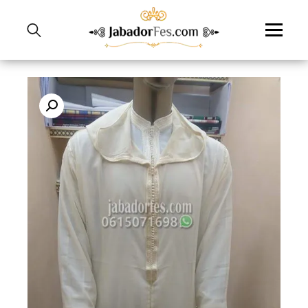
نتقل
لى
لمحتوى