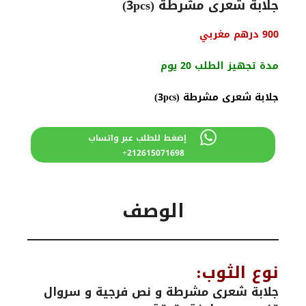
جلابة شعرى مشرطة (3pcs)
السعر
السعر
900
درهم مغربي
الأصلي
الحالي
هو:
هو:
مدة تجهيز الطلب 20 يوم
1000 درهم
900 درهم
مغربي.
مغربي.
جلابة شعرى مشرطة (3pcs)
إضغط للطلب عبر واتساب
212615071698+
الوصف
نوع الثوب:
جلابة شعرى مشرطة و نص فرجية و سروال