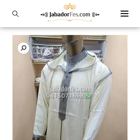
نتقل
لى
لمحتوى