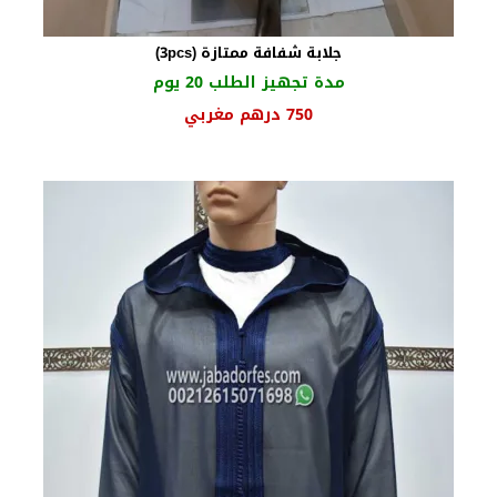
جلابة شفافة ممتازة (3pcs)
مدة تجهيز الطلب 20 يوم
السعر
السعر
750
درهم مغربي
الأصلي
الحالي
هو:
هو:
960 درهم
750 درهم
مغربي.
مغربي.