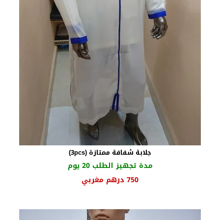
جلابة شفافة ممتازة (3pcs)
مدة تجهيز الطلب 20 يوم
السعر
السعر
750
درهم مغربي
الأصلي
الحالي
هو:
هو:
930 درهم
750 درهم