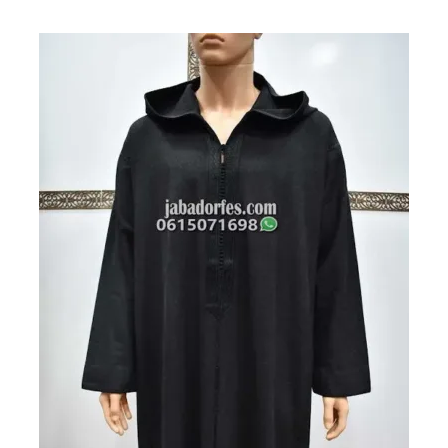
هو:
هو:
890 درهم
800 درهم
مغربي.
مغربي.