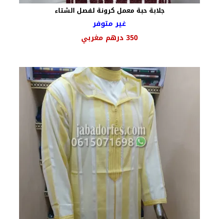
جلابة حبة معمل كرونة لفصل الشتاء
غير متوفر
السعر
السعر
350
درهم مغربي
الأصلي
الحالي
هو:
هو:
430 درهم
350 درهم
مغربي.
مغربي.