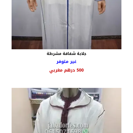
جلابة شفافة مشرطة
غير متوفر
السعر
السعر
500
درهم مغربي
الأصلي
الحالي
هو:
هو:
650 درهم
500 درهم
مغربي.
مغربي.