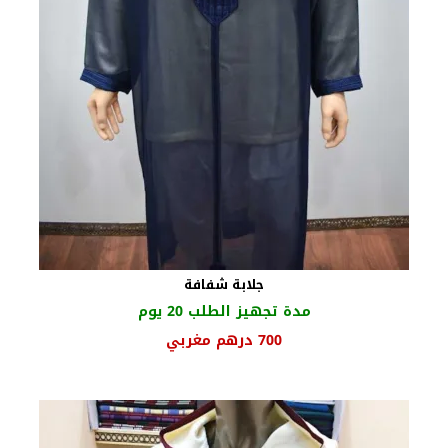
جلابة شفافة
مدة تجهيز الطلب 20 يوم
السعر
السعر
700
درهم مغربي
الأصلي
الحالي
هو:
هو:
860 درهم
700 درهم
مغربي.
مغربي.