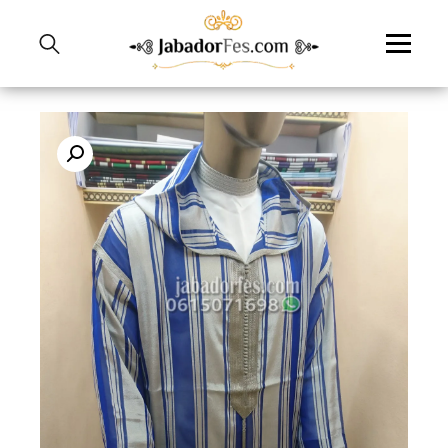
نتقل
لى
لمحتوى