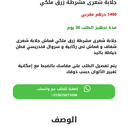
جلابة شعرى مشرطة زرق ملكي
السعر
السعر
1400
درهم مغربي
الأصلي
الحالي
هو:
هو:
مدة تجهيز الطلب 30 يوم
1600 درهم
1400 درهم
مغربي.
مغربي.
جلابة شعرى مشرطة زرق ملكي قماش جلابة شعرى
شفاف و قماش نص ركابية و سروال قندريسي قطن
خياطة باليد
يتم تفصيل الطلب على مقاسك بالضبط مع إمكانية
تغيير الألوان حسب ذوقك
إضغط للطلب عبر واتساب
212615071698+
الوصف