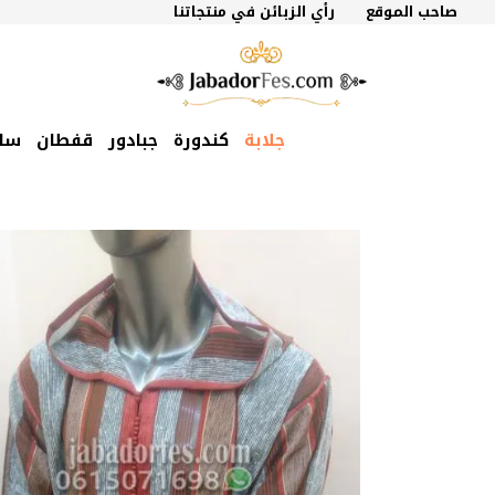
نتقل
صاحب الموقع
رأي الزبائن في منتجاتنا
لى
لمحتوى
جلابة
كندورة
جبادور
قفطان
سل