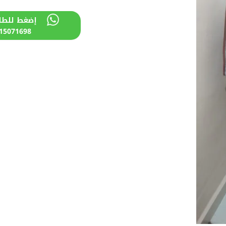
إضغط للطل
15071698+