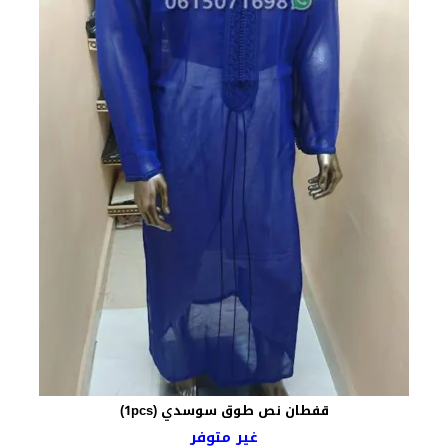
قفطان نص طوق سوسدي (1pcs)
غير متوفر