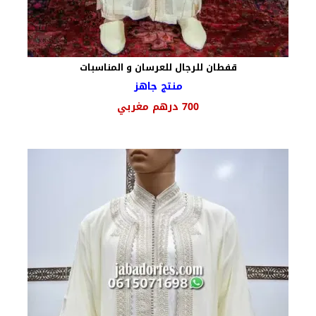
قفطان للرجال للعرسان و المناسبات
منتج جاهز
السعر
السعر
700
درهم مغربي
الأصلي
الحالي
هو:
هو:
850 درهم
700 درهم
مغربي.
مغربي.