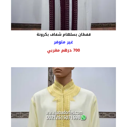
قفطان بسلهام شفاف بكرونة
غير متوفر
السعر
السعر
700
درهم مغربي
الأصلي
الحالي
هو:
هو:
750 درهم
700 درهم
مغربي.
مغربي.