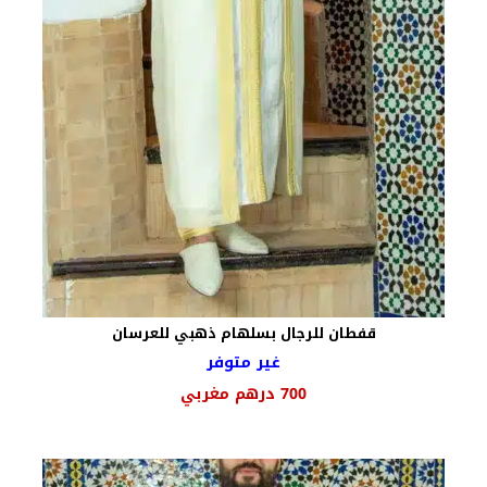
قفطان للرجال بسلهام ذهبي للعرسان
غير متوفر
السعر
السعر
700
درهم مغربي
الأصلي
الحالي
هو:
هو:
850 درهم
700 درهم
مغربي.
مغربي.