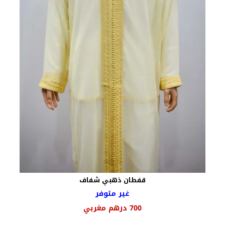
قفطان ذهبي شفاف
غير متوفر
السعر
السعر
700
درهم مغربي
الأصلي
الحالي