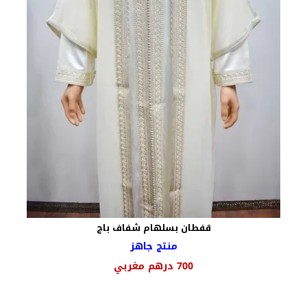
قفطان بسلهام شفاف باج
منتج جاهز
السعر
السعر
700
درهم مغربي
الأصلي
الحالي
هو:
هو: