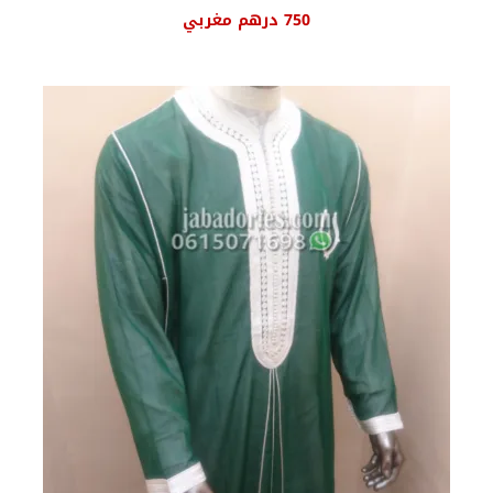
السعر
السعر
750
درهم مغربي
الأصلي
الحالي
هو:
هو:
830 درهم
750 درهم
مغربي.
مغربي.