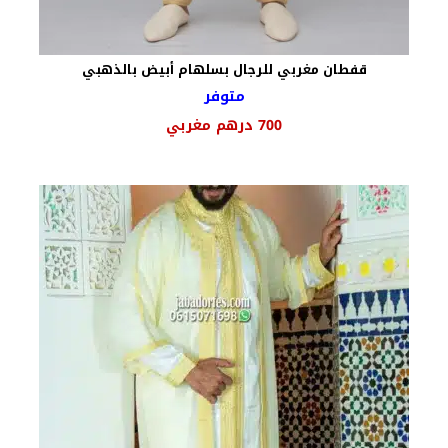
قفطان مغربي للرجال بسلهام أبيض بالذهبي
متوفر
السعر
السعر
700
درهم مغربي
الأصلي
الحالي
هو:
هو:
850 درهم
700 درهم
مغربي.
مغربي.