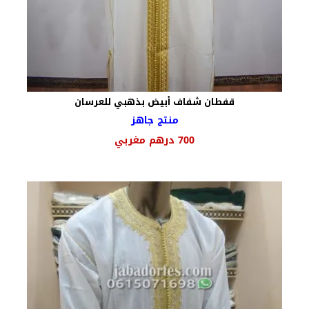
قفطان شفاف أبيض بذهبي للعرسان
منتج جاهز
السعر
السعر
700
درهم مغربي
الأصلي
الحالي
هو:
هو:
800 درهم
700 درهم
مغربي.
مغربي.