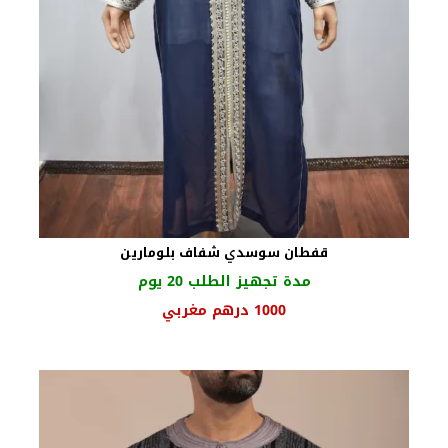
قفطان سوسدي شفاف بلومارين
مدة تجهيز الطلب 20 يوم
السعر
السعر
1000
درهم مغربي
الأصلي
الحالي
هو:
هو:
1250 درهم
1000 درهم
مغربي.
مغربي.