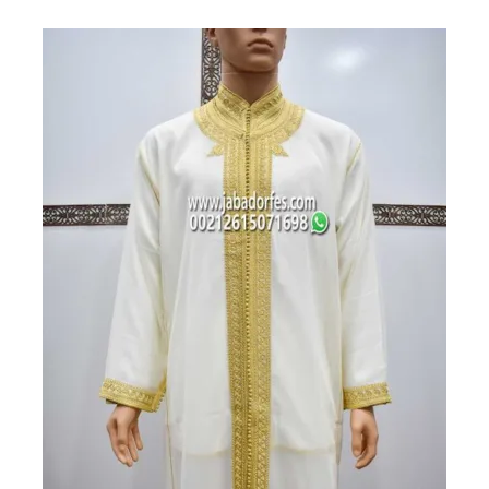
هو:
هو:
770 درهم
700 درهم
مغربي.
مغربي.