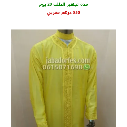
مدة تجهيز الطلب 20 يوم
السعر
السعر
850
درهم مغربي
الأصلي
الحالي
هو:
هو:
960 درهم
850 درهم
مغربي.
مغربي.