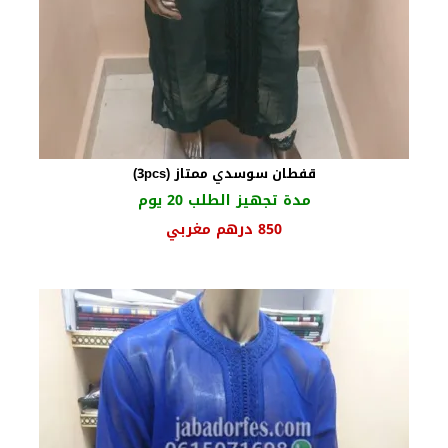
قفطان سوسدي ممتاز (3pcs)
مدة تجهيز الطلب 20 يوم
السعر
السعر
850
درهم مغربي
الأصلي
الحالي
هو:
هو:
960 درهم
850 درهم
مغربي.
مغربي.