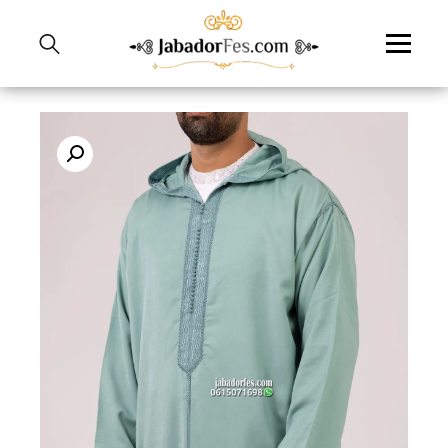
نتقل
لى
لمحتوى