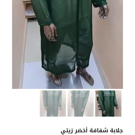
جلابة شفافة أخضر زيتي