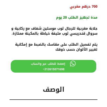
السعر
السعر
700
درهم مغربي
الأصلي
الحالي
هو:
هو:
مدة تجهيز الطلب 20 يوم
900 درهم
700 درهم
مغربي.
مغربي.
جلابة مغربية للرجال ثوب موسلين شفاف مع ركابية و
سروال قندريسي ثوب مليفة خياطة بالمكينة ممتازة.
يتم تفصيل الطلب على مقاسك بالضبط مع إمكانية
تغيير الألوان حسب ذوقك
إضغط للطلب عبر واتساب
212615071698+
الوصف