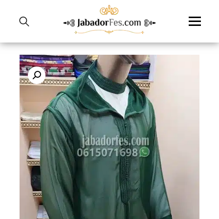
نتقل
لى
لمحتوى