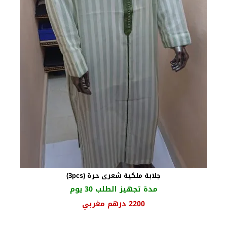
جلابة ملكية شعرى حرة (3pcs)
مدة تجهيز الطلب 30 يوم
السعر
السعر
2200
درهم مغربي
الأصلي
الحالي
هو:
هو: