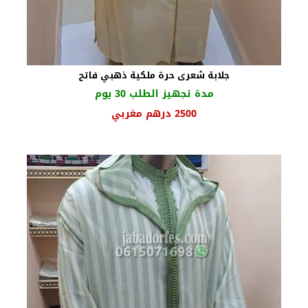
جلابة شعرى حرة ملكية ذهبي فاتح
مدة تجهيز الطلب 30 يوم
السعر
السعر
2500
درهم مغربي
الأصلي
الحالي
هو:
هو:
2750 درهم
2500 درهم
مغربي.
مغربي.