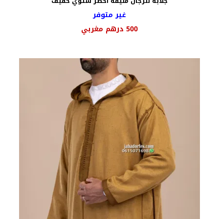
جلابة للرجال مليفة أخضر شتوي خفيف
غير متوفر
500
درهم مغربي