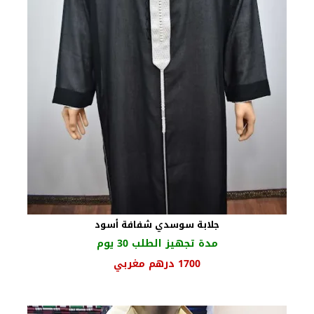
جلابة سوسدي شفافة أسود
مدة تجهيز الطلب 30 يوم
السعر
السعر
1700
درهم مغربي
الأصلي
الحالي
هو:
هو:
1950 درهم
1700 درهم