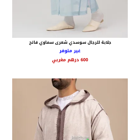
جلابة للرجال سوسدي شعرى سماوي فاتح
غير متوفر
السعر
السعر
600
درهم مغربي
الأصلي
الحالي
هو:
هو:
750 درهم
600 درهم
مغربي.
مغربي.