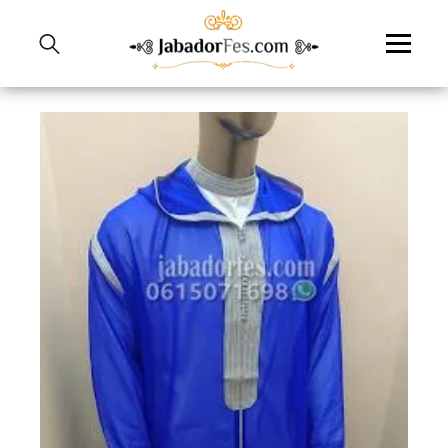
نتقل
لى
لمحتوى