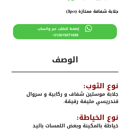
830 درهم
700 درهم
مغربي.
مغربي.
جلابة شفافة ممتازة (3pcs)
إضغط للطلب عبر واتساب
212615071698+
الوصف
نوع الثوب:
جلابة موسلين شفاف و ركابية و سروال
قندريسي مليفة رقيقة.
نوع الخياطة:
خياطة بالمكينة وبعض اللمسات باليد