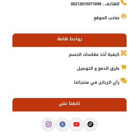
الهاتف : 00212615071698
صاحب الموقع
روابط هامة
كيفية أخذ مقاسات الجسم
طرق الدفع و التوصيل
رأي الزبائن في منتجاتنا
تابعنا على