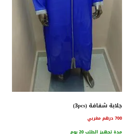
جلابة شفافة (3pcs)
السعر
السعر
700
درهم مغربي
الأصلي
الحالي
هو:
هو:
مدة تجهيز الطلب 20 يوم