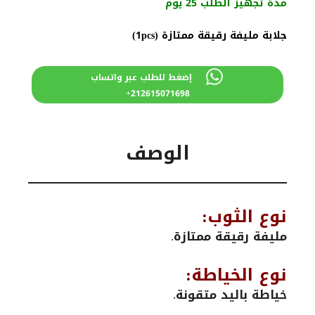
مدة تجهيز الطلب 25 يوم
جلابة مليفة رقيقة ممتازة (1pcs)
إضغط للطلب عبر واتساب
212615071698+
الوصف
نوع الثوب:
مليفة رقيقة ممتازة.
نوع الخياطة:
خياطة باليد متقونة.