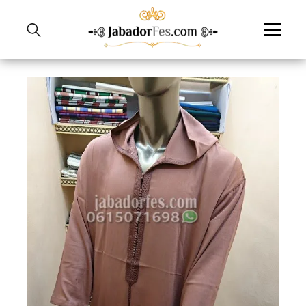
نتقل
لى
لمحتوى