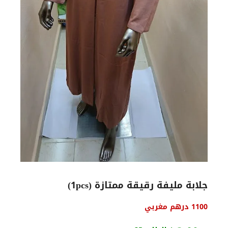
جلابة مليفة رقيقة ممتازة (1pcs)
1100
درهم مغربي