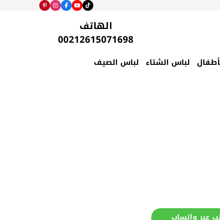
الهاتف
00212615071698
أطفال
لباس الشتاء
لباس الصيف
ب عبر واتساب