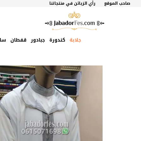
نتقل
صاحب الموقع
رأي الزبائن في منتجاتنا
لى
لمحتوى
جلابة
كندورة
جبادور
قفطان
سل
السعر
السعر
الأصلي
الحالي
هو:
هو:
850 درهم
700 درهم
مغربي.
مغربي.