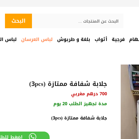
البحث
البحث
هام
فرجية
أثواب
بلغة و طربوش
لباس العرسان
لباس ال
جلابة شفافة ممتازة (3pcs)
700
درهم مغربي
مدة تجهيز الطلب 20 يوم
جلابة شفافة ممتازة (3pcs)
إضغط للطل