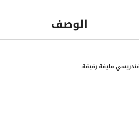
الوصف
قندريسي مليفة رقيقة.