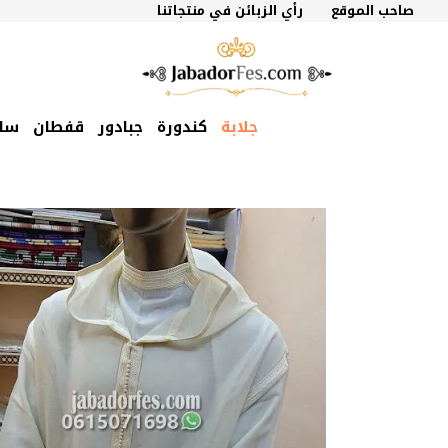
نتقل
صاحب الموقع
رأي الزبائن في منتجاتنا
لى
لمحتوى
جلابة
كندورة
جبادور
قفطان
سل
السعر
السعر
الأصلي
الحالي
هو:
هو:
2100 درهم
2000 درهم
مغربي.
مغربي.