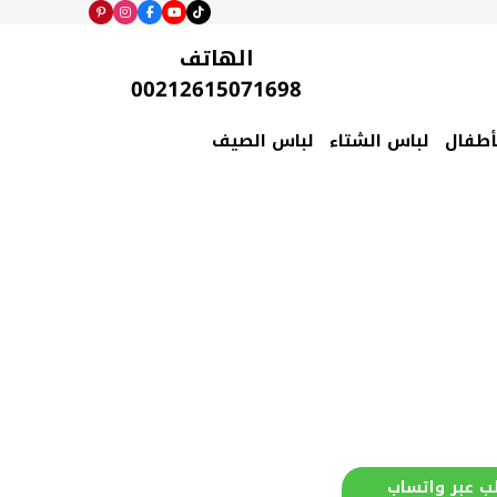
الهاتف
00212615071698
أطفال
لباس الشتاء
لباس الصيف
ب عبر واتساب