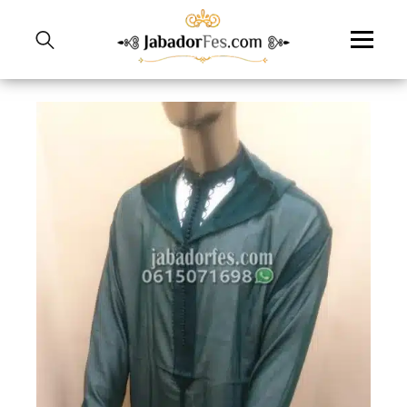
نتقل
لى
لمحتوى