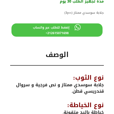
هو:
هو:
مدة تجهيز الطلب 30 يوم
1890 درهم
1600 درهم
مغربي.
مغربي.
جلابة سوسدي ممتاز (3pcs)
إضغط للطلب عبر واتساب
212615071698+
الوصف
نوع الثوب:
جلابة سوسدي ممتاز و نص فرجية و سروال
قندريسي قطن.
نوع الخياطة:
خياطة باليد متقونة.