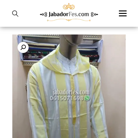
نتقل
لى
لمحتوى