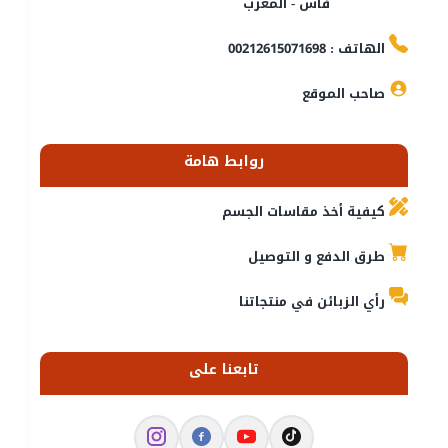
فاس - المغرب
الهاتف : 00212615071698
صاحب الموقع
روابط هامة
كيفية أخذ مقاسات الجسم
طرق الدفع و التوصيل
رأي الزبائن في منتجاتنا
تابعنا على