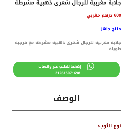
جلابة مغربية للرجال شعرى ذهبية مشرطة
السعر
السعر
600
درهم مغربي
الأصلي
الحالي
هو:
هو:
منتج جاهز
700 درهم
600 درهم
مغربي.
مغربي.
جلابة مغربية للرجال شعرى ذهبية مشرطة مع فرجية
طويلة
إضغط للطلب عبر واتساب
212615071698+
الوصف
نوع الثوب: