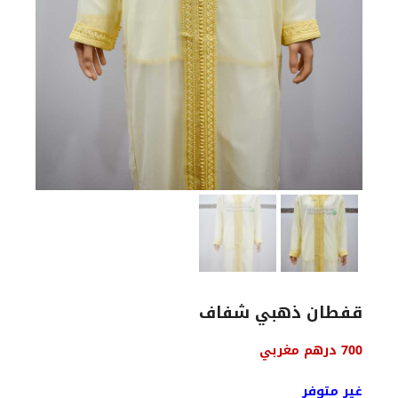
قفطان ذهبي شفاف
السعر
السعر
700
درهم مغربي
الأصلي
الحالي
هو:
هو:
غير متوفر