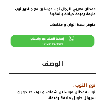
770 درهم
700 درهم
مغربي.
مغربي.
قفطان مغربي للرجال ثوب موسلين مع جبادور ثوب
مليفة رقيقة خياطة بالمكينة
متوفر بعدة الوان و مقاسات
إضغط للطلب عبر واتساب
212615071698+
الوصف
نوع الثوب :
ثوب قفطان موسلين شفاف و ثوب جبادور و
سروال طويل مليفة رقيقة.