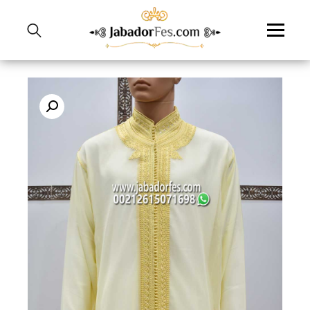
نتقل
لى
لمحتوى