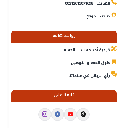
الهاتف : 00212615071698
صاحب الموقع
روابط هامة
كيفية أخذ مقاسات الجسم
طرق الدفع و التوصيل
رأي الزبائن في منتجاتنا
تابعنا على