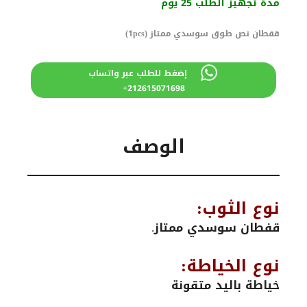
مدة تجهيز الطلب 25 يوم
قفطان نص طوق سوسدي ممتاز (1pcs)
إضغط للطلب عبر واتساب
212615071698+
الوصف
نوع الثوب:
قفطان سوسدي ممتاز.
نوع الخياطة:
خياطة باليد متقونة