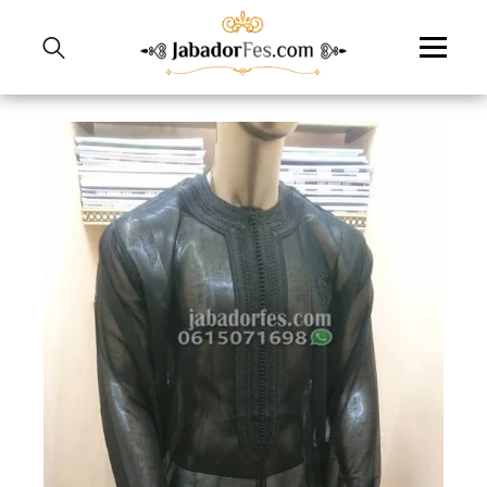
نتقل
لى
لمحتوى