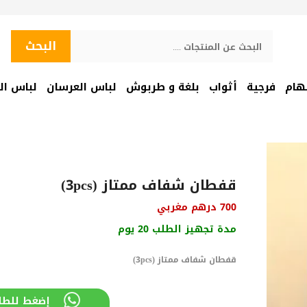
البحث
البحث
هام
فرجية
أثواب
بلغة و طربوش
لباس العرسان
لباس ال
قفطان شفاف ممتاز (3pcs)
700
درهم مغربي
مدة تجهيز الطلب 20 يوم
قفطان شفاف ممتاز (3pcs)
إضغط للطل