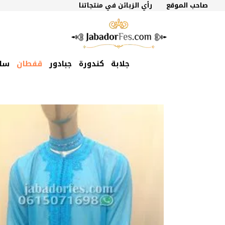
نتقل
صاحب الموقع
رأي الزبائن في منتجاتنا
لى
لمحتوى
جلابة
كندورة
جبادور
قفطان
سل
السعر
السعر
الأصلي
الحالي
هو:
هو:
860 درهم
700 درهم
مغربي.
مغربي.