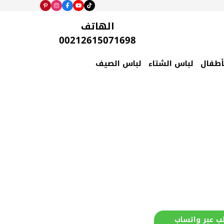
الهاتف
00212615071698
أطفال
لباس الشتاء
لباس الصيف
ب عبر واتساب