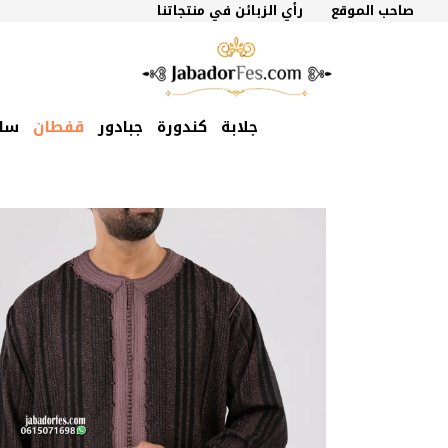
نتقل
صاحب الموقع
رأي الزبائن في منتجاتنا
لى
لمحتوى
جلابة
كندورة
جبادور
قفطان
سل