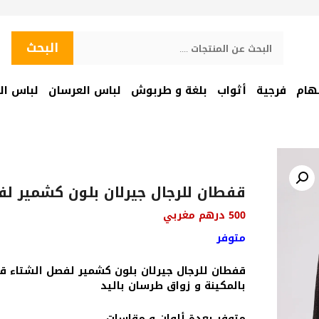
البحث
البحث
هام
فرجية
أثواب
بلغة و طربوش
لباس العرسان
لباس ال
قفطان للرجال جيرلان بلون كشمير لف
500
درهم مغربي
متوفر
قفطان للرجال جيرلان بلون كشمير لفصل الشتاء 
بالمكينة و زواق طرسان باليد
متوفر بعدة ألوان و مقاسات