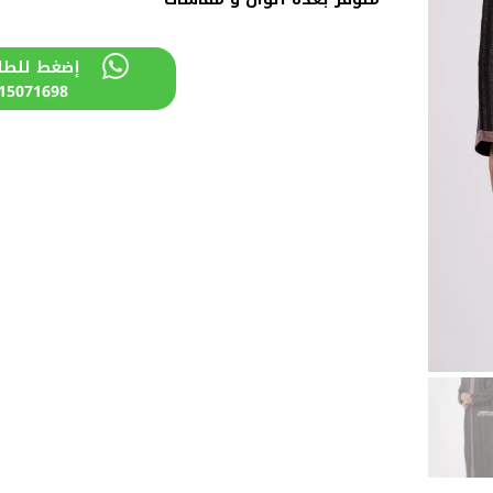
إضغط للطل
15071698+