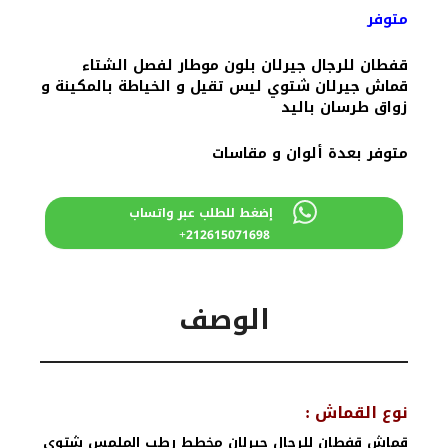
متوفر
قفطان للرجال جيرلان بلون موطار لفصل الشتاء
قماش جيرلان شتوي ليس تقيل و الخياطة بالمكينة و
زواق طرسان باليد
متوفر بعدة ألوان و مقاسات
إضغط للطلب عبر واتساب
212615071698+
الوصف
نوع القماش :
قماش قفطان للرجال جيرلان مخطط رطب الملمس شتوي