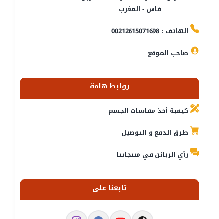
فاس - المغرب
الهاتف : 00212615071698
صاحب الموقع
روابط هامة
كيفية أخذ مقاسات الجسم
طرق الدفع و التوصيل
رأي الزبائن في منتجاتنا
تابعنا على