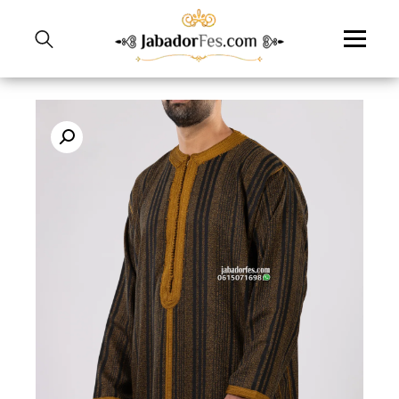
نتقل
لى
لمحتوى