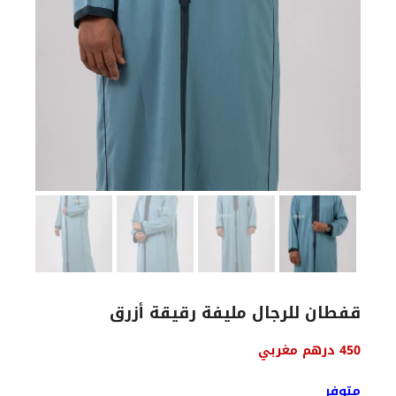
قفطان للرجال مليفة رقيقة أزرق
450
درهم مغربي
متوفر