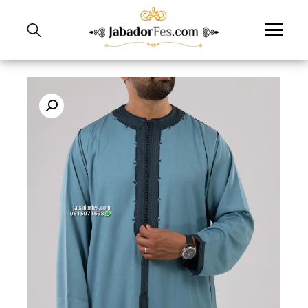
نتقل
لى
لمحتوى