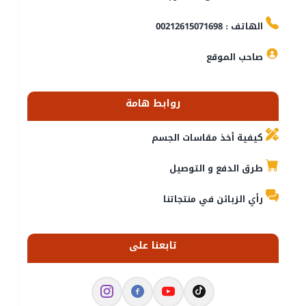
الهاتف : 00212615071698
صاحب الموقع
روابط هامة
كيفية أخذ مقاسات الجسم
طرق الدفع و التوصيل
رأي الزبائن في منتجاتنا
تابعنا على