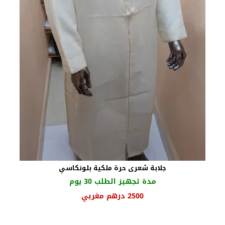
جلابة شعرى حرة ملكية بلونكاسي
مدة تجهيز الطلب 30 يوم
السعر
السعر
2500
درهم مغربي
الأصلي
الحالي
هو:
هو: