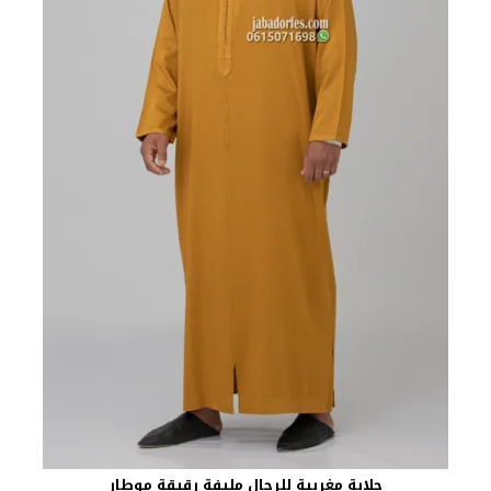
جلابة مغربية للرجال مليفة رقيقة موطار