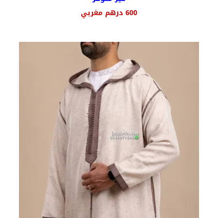
السعر
السعر
600
درهم مغربي
الأصلي
الحالي
هو:
هو:
750 درهم
600 درهم
مغربي.
مغربي.