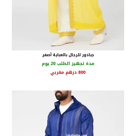
جبادور للرجال بالعباية أصفر
مدة تجهيز الطلب 20 يوم
السعر
السعر
800
درهم مغربي
الأصلي
الحالي
هو:
هو:
950 درهم
800 درهم
مغربي.
مغربي.