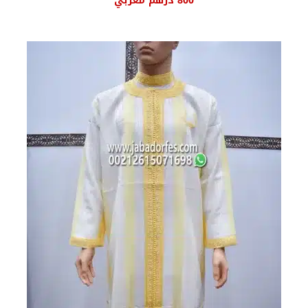
800
درهم مغربي
الأصلي
الحالي
هو:
هو:
950 درهم
800 درهم
مغربي.
مغربي.