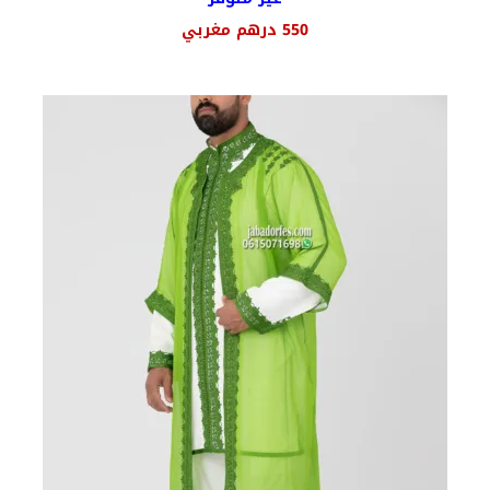
السعر
السعر
550
درهم مغربي
الأصلي
الحالي
هو:
هو:
700 درهم
550 درهم
مغربي.
مغربي.