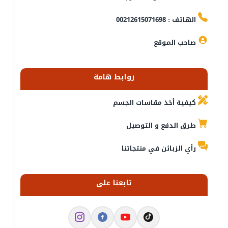
الهاتف : 00212615071698
صاحب الموقع
روابط هامة
كيفية أخذ مقاسات الجسم
طرق الدفع و التوصيل
رأي الزبائن في منتجاتنا
تابعنا على