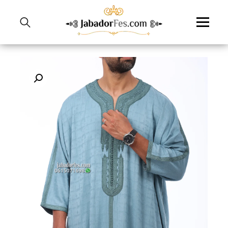
نتقل
لى
لمحتوى