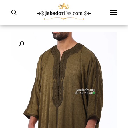
نتقل
لى
لمحتوى