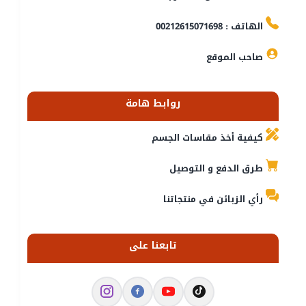
الهاتف : 00212615071698
صاحب الموقع
روابط هامة
كيفية أخذ مقاسات الجسم
طرق الدفع و التوصيل
رأي الزبائن في منتجاتنا
تابعنا على