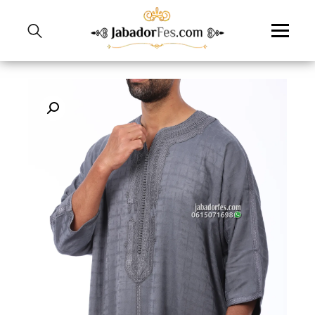
نتقل
لى
لمحتوى