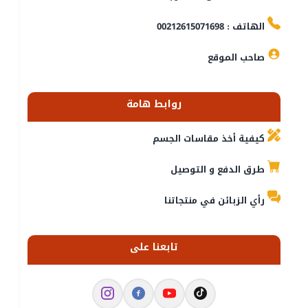
الهاتف : 00212615071698
صاحب الموقع
روابط هامة
كيفية أخذ مقاسات الجسم
طرق الدفع و التوصيل
رأي الزبائن في منتجاتنا
تابعنا على