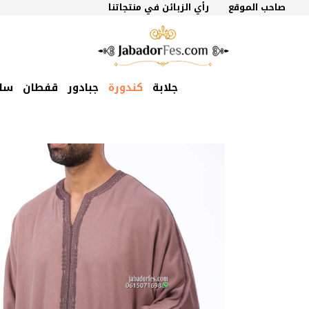
نتقل
صاحب الموقع
رأي الزبائن في منتجاتنا
لى
لمحتوى
جلابة
كندورة
جبادور
قفطان
سل