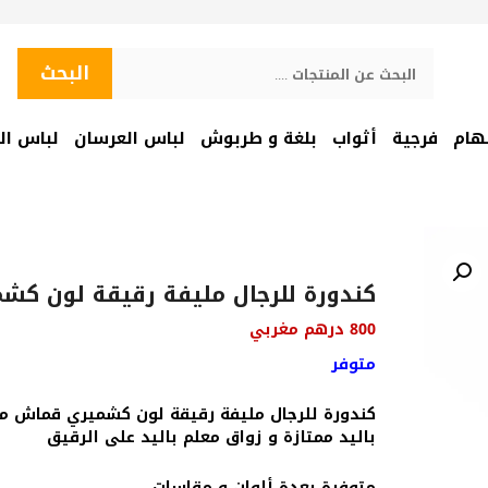
البحث
البحث
هام
فرجية
أثواب
بلغة و طربوش
لباس العرسان
لباس ال
كندورة للرجال مليفة رقيقة لون كش
800
درهم مغربي
متوفر
كندورة للرجال مليفة رقيقة لون كشميري قماش مل
باليد ممتازة و زواق معلم باليد على الرقيق
متوفرة بعدة ألوان و مقاسات