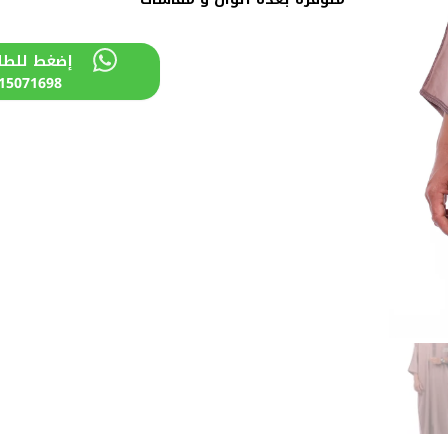
إضغط للطل
15071698+