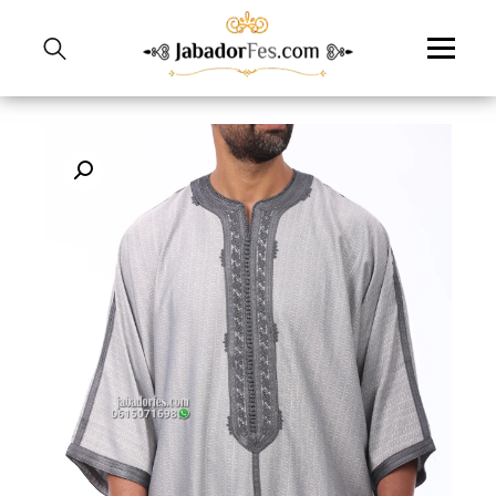
نتقل
لى
لمحتوى