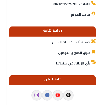
الهاتف : 00212615071698
صاحب الموقع
روابط هامة
كيفية أخذ مقاسات الجسم
طرق الدفع و التوصيل
رأي الزبائن في منتجاتنا
تابعنا على