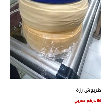
طربوش رزة
السعر
السعر
50
درهم مغربي
الأصلي
الحالي
هو:
هو: