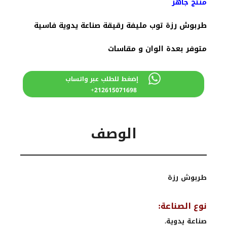
منتج جاهز
90 درهم
50 درهم
مغربي.
مغربي.
طربوش رزة توب مليفة رقيقة صناعة يدوية فاسية
متوفر بعدة الوان و مقاسات
إضغط للطلب عبر واتساب
212615071698+
الوصف
طربوش رزة
نوع الصناعة:
صناعة يدوية.