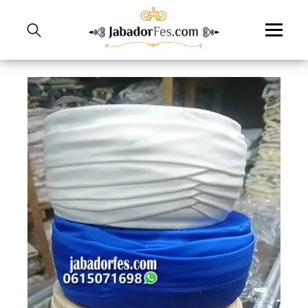
نتقل
لى
لمحتوى