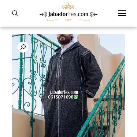
نتقل
لى
لمحتوى