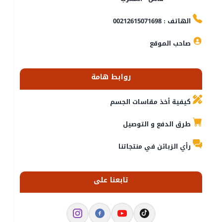
الهاتف : 00212615071698
صاحب الموقع
روابط هامة
كيفية أخذ مقاسات الجسم
طرق الدفع و التوصيل
رأي الزبائن في منتجاتنا
تابعنا على