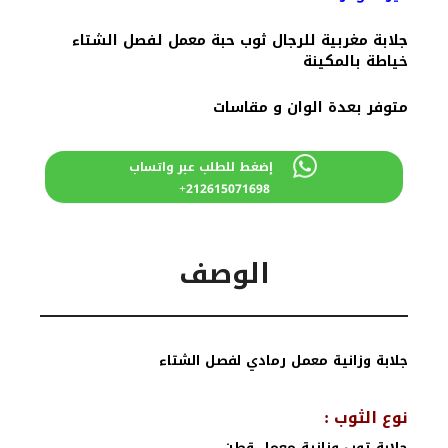
500 درهم
400 درهم
مغربي.
مغربي.
جلابة مغربية للرجال ثوب حبة معمل لفصل الشتاء
خياطة بالمكينة
متوفر بعدة الوان و مقاسات
إضغط للطلب عبر واتساب
212615071698+
الوصف
جلابة وزانية معمل رمادي لفصل الشتاء
نوع الثوب :
جلابة توب وزانية معمل قطن.