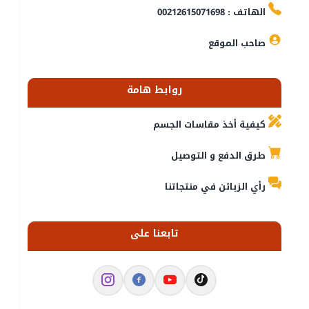
الهاتف : 00212615071698
صاحب الموقع
روابط هامة
كيفية أخذ مقاسات الجسم
طرق الدفع و التوصيل
رأي الزبائن في منتجاتنا
تابعنا على