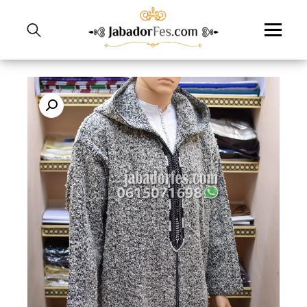
نتقل
لى
لمحتوى