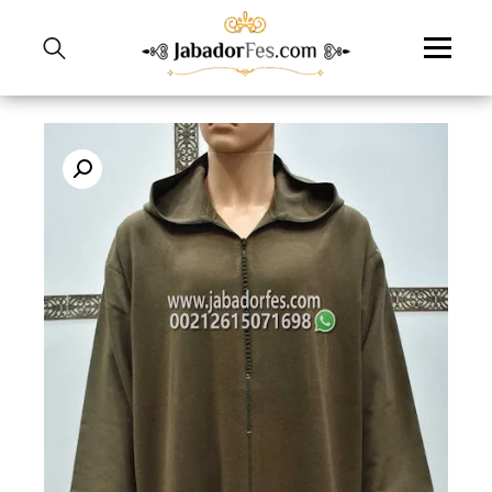
نتقل
لى
لمحتوى