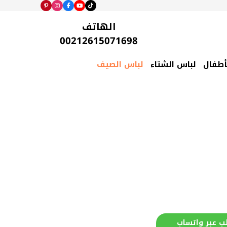
الهاتف
00212615071698
أطفال
لباس الشتاء
لباس الصيف
ب عبر واتساب