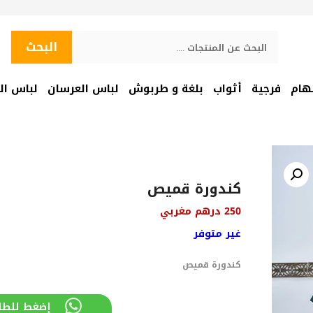
البحث
البحث
هام
فرجية
أثواب
بلغة و طربوش
لباس العرسان
لباس ال
كندورة قميص
250
درهم مغربي
غير متوفر
كندورة قميص
إضغط للطل