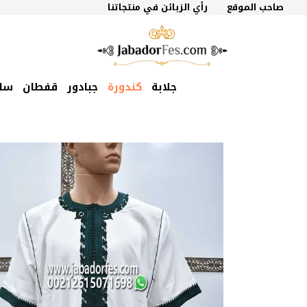
نتقل
صاحب الموقع
رأي الزبائن في منتجاتنا
لى
لمحتوى
جلابة
كندورة
جبادور
قفطان
سل
السعر
السعر
الأصلي
الحالي
هو:
هو:
320 درهم
250 درهم
مغربي.
مغربي.