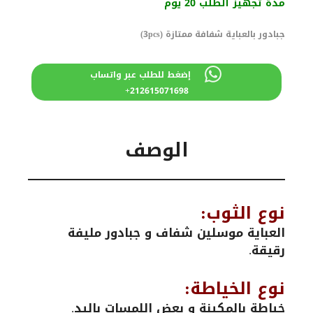
مدة تجهيز الطلب 20 يوم
840 درهم
750 درهم
مغربي.
مغربي.
جبادور بالعباية شفافة ممتازة (3pcs)
إضغط للطلب عبر واتساب
212615071698+
الوصف
نوع الثوب:
العباية موسلين شفاف و جبادور مليفة
رقيقة.
نوع الخياطة:
خياطة بالمكينة و بعض اللمسات باليد.