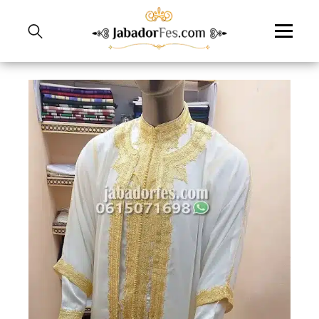
نتقل
لى
لمحتوى