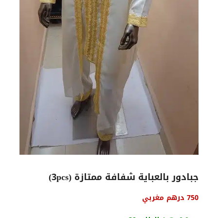
جبادور بالعباية شفافة ممتازة (3pcs)
السعر
السعر
750
درهم مغربي
الأصلي
الحالي
هو:
هو: