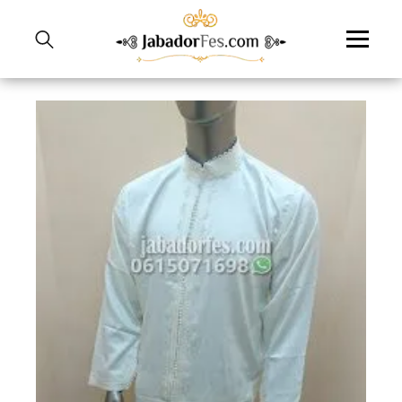
نتقل
لى
لمحتوى