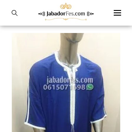
نتقل
لى
لمحتوى