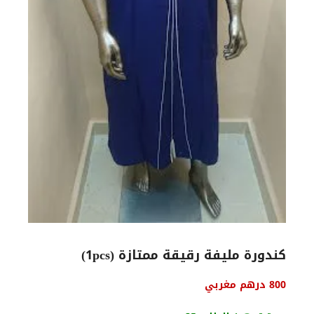
كندورة مليفة رقيقة ممتازة (1pcs)
السعر
السعر
800
درهم مغربي
الأصلي
الحالي
هو:
هو: