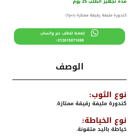
مدة تجهيز الطلب 25 يوم
860 درهم
800 درهم
مغربي.
مغربي.
كندورة مليفة رقيقة ممتازة (1pcs)
إضغط للطلب عبر واتساب
212615071698+
الوصف
نوع الثوب:
كندورة مليفة رقيقة ممتازة.
نوع الخياطة:
خياطة باليد متقونة.