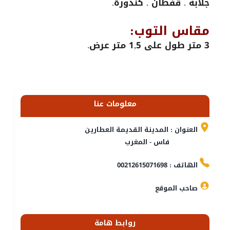
جلابة . قفطان . كندورة.
مقاس التوب:
3 متر طول على 1,5 متر عرض.
معلومات عنا
العنوان : المدينة القديمة العطارين
فاس - المغرب
الهاتف : 00212615071698
صاحب الموقع
روابط هامة