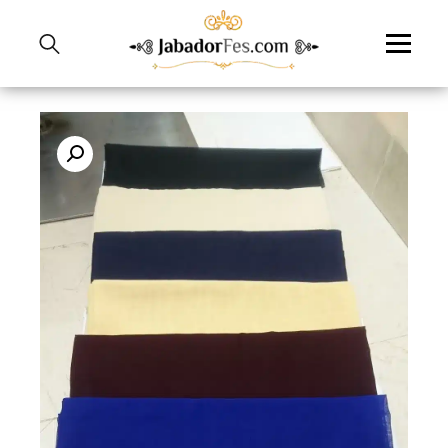
نتقل
لى
لمحتوى