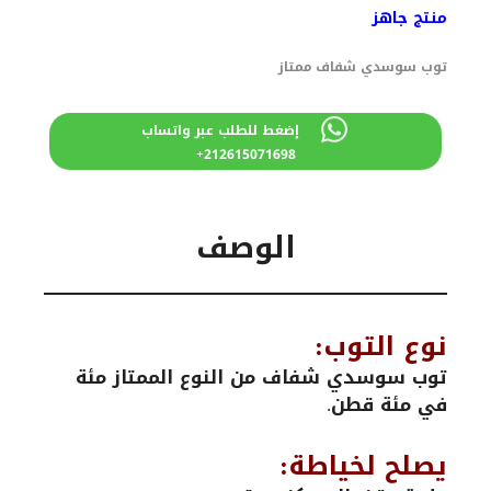
هو:
هو:
منتج جاهز
390 درهم
300 درهم
مغربي.
مغربي.
توب سوسدي شفاف ممتاز
إضغط للطلب عبر واتساب
212615071698+
الوصف
نوع التوب:
توب سوسدي شفاف من النوع الممتاز مئة
في مئة قطن.
يصلح لخياطة: