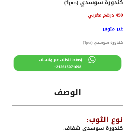
كندورة سوسدي (1pcs)
السعر
السعر
450
درهم مغربي
الأصلي
الحالي
هو:
هو:
غير متوفر
560 درهم
450 درهم
مغربي.
مغربي.
كندورة سوسدي (1pcs)
إضغط للطلب عبر واتساب
212615071698+
الوصف
نوع الثوب:
كندورة سوسدي شفاف.