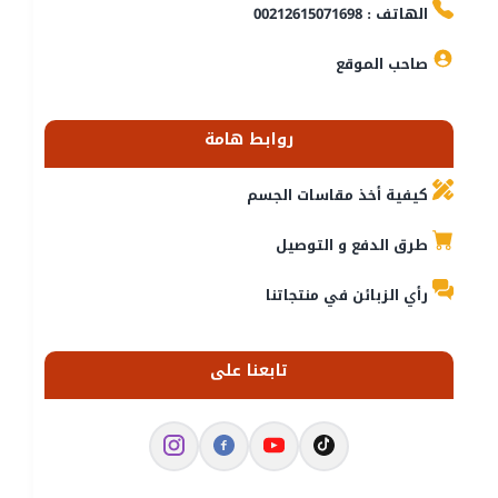
الهاتف : 00212615071698
صاحب الموقع
روابط هامة
كيفية أخذ مقاسات الجسم
طرق الدفع و التوصيل
رأي الزبائن في منتجاتنا
تابعنا على