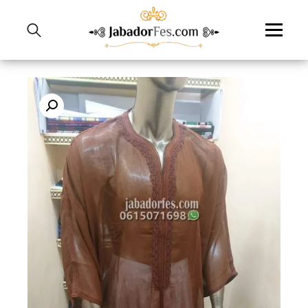
نتقل
لى
لمحتوى