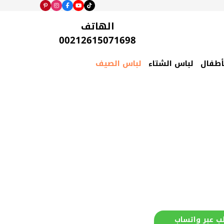
الهاتف
00212615071698
أطفال
لباس الشتاء
لباس الصيف
ب عبر واتساب