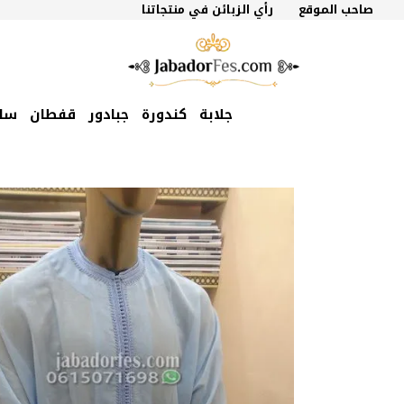
نتقل
صاحب الموقع
رأي الزبائن في منتجاتنا
لى
لمحتوى
جلابة
كندورة
جبادور
قفطان
سل
السعر
السعر
الأصلي
الحالي
هو:
هو:
850 درهم
700 درهم
مغربي.
مغربي.