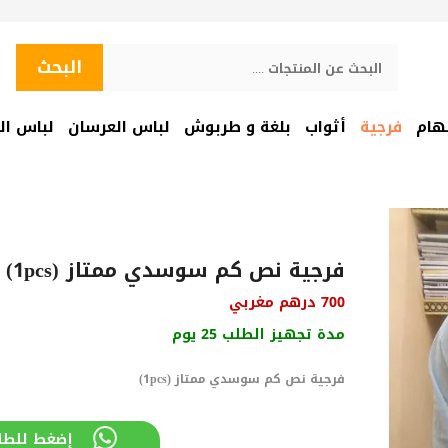
البحث
البحث
هام
فرجية
أثواب
بلغة و طربوش
لباس العرسان
لباس ال
فرجية نص كم سوسدي ممتاز (1pcs)
700
درهم مغربي
مدة تجهيز الطلب 25 يوم
فرجية نص كم سوسدي ممتاز (1pcs)
إضغط للطل