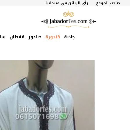
نتقل
صاحب الموقع
رأي الزبائن في منتجاتنا
لى
لمحتوى
جلابة
كندورة
جبادور
قفطان
سل
السعر
السعر
الأصلي
الحالي
هو:
هو:
900 درهم
800 درهم
مغربي.
مغربي.