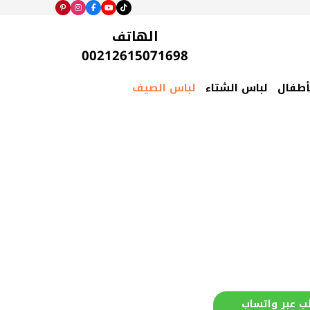
الهاتف
00212615071698
أطفال
لباس الشتاء
لباس الصيف
ب عبر واتساب